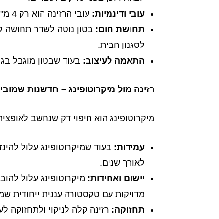
עובי ודינמיות
:
עובי הרזינה הוא רק 4 מ"מ (כולל שכבת מדה מתפלסת), לעומת הבטון שהוא עבה יותר ודורש זמן עבודה ארוך משמעותית.
תחושת חום
:
בטון נוטה לשדר תחושה קרי
לסגנון הבית.
התאמה לעיצוב
:
בעוד שבטון מוגבל בגוו
רזינה מול מיקרוטופינג – חדשנות שמובי
מיקרוטופינג הוא חיפוי דק שנחשב לאופציה
עמידות
:
בעוד שמיקרוטופינג עלול להינז
לאורך שנים.
יישום ואחידות
:
מיקרוטופינג עלול להובי
מדויקות עם טקסטורה עננית ייחודית שמו
תחזוקה
:
רזינה קלה לניקוי ולתחזוקה לע