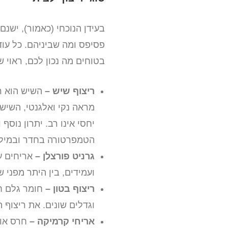
בעידן הנוכחי (כאמור), ישנם
פסיפס ומה שביניהם. כל עו
בטוחים מה נכון לכם, ראוי 
ריצוף שיש –
השיש הוא ר
מראה נקי ואלגנטי, השיש
יחסי אינו רב. יתרון נוס
הטמפרטורה בחדר ובמילי
גרניט פורצלן –
אריחים ע
ועמידים, בין היתר מפני ש
ריצוף בטון –
חומר גלם חז
וגדלים שונים. את ריצוף 
אריחי קרמיקה –
חרס אות