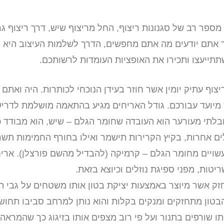
 מספר רב של סגנונות ריצוף, החל מריצוף שיש, דרך ריצוף ג
ד אתם יודעים מה אתם מחפשים, הדרך לשלמות העיצוב היא ק
שתתייעצו ותכירו את האופציות העומדות לרשותכם.
יצוף עתיק יומין אשר חוזר בעידן הנוכחי לכותרות. היה ואת
 מיועד עבורכם. גודל האריחים מגיע בהתאמה מושלמת לדריש
ף ובלתי מעורער הוא העובדה שחומר הגלם – שיש, הוא מבודד 
ם אחרות, בקיץ הקרירות תישמר ואילו בחורף החמימות תש
שויים מחומר הגלם – קרמיקה (להבדיל מהשם פורצלן). אריח
ריטות, מפני ספיגת נוזלים וכיוצא בזאת.
ק אשר מיוצר באמצעות יציקת בטון אותו משטחים על גבי ה
הבטון מתחזקים ומנקים בקלות והוא נותן למרחב סביבו תחוש
ו שורפים בתנור ועל פי רוב מצפים אותו בזיגוג כך שהמראה